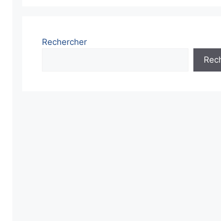
Rechercher
Rec